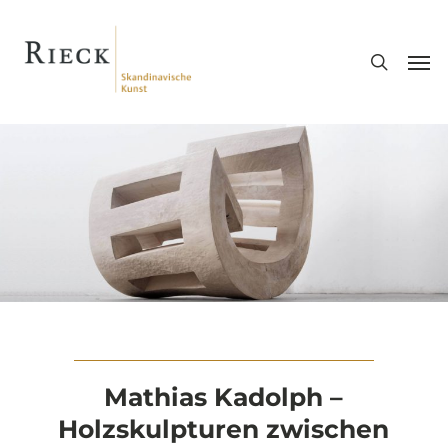
Skip
search
to
Men
main
content
Mathias Kadolph –
Holzskulpturen zwischen