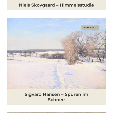
Niels Skovgaard – Himmelsstudie
Sigvard
VERKAUFT
Hansen
–
Spuren
im
Schnee
Sigvard Hansen – Spuren im
Schnee