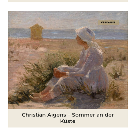
Christian
VERKAUFT
Aigens
–
Sommer
an
der
Küste
Christian Aigens – Sommer an der
Küste