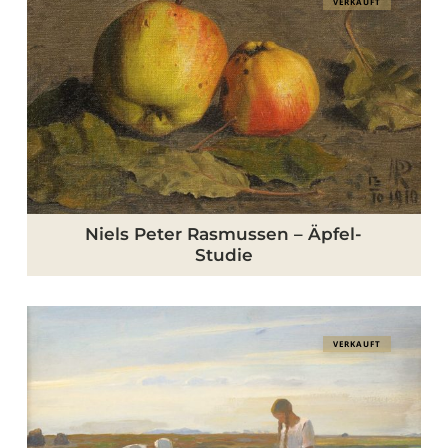
VERKAUFT
Peter
Rasmussen
–
Äpfel-
Studie
Niels Peter Rasmussen – Äpfel-
Studie
Frederik
VERKAUFT
Lange
–
Mädchen