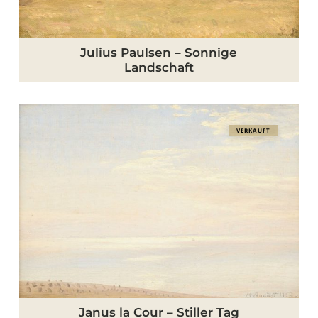
Julius Paulsen – Sonnige
Landschaft
Janus
VERKAUFT
la
Cour
–
Stiller
Tag
Janus la Cour – Stiller Tag