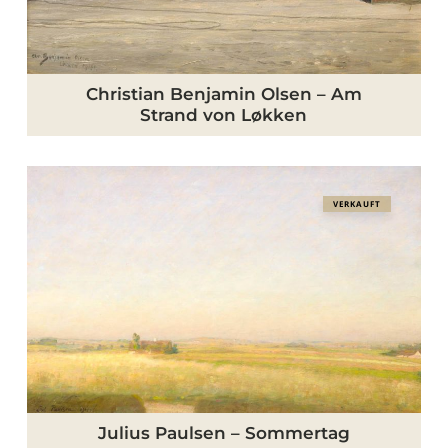
Strand
von
Løkken
Christian Benjamin Olsen – Am
Strand von Løkken
Julius
VERKAUFT
Paulsen
–
Sommertag
Julius Paulsen – Sommertag