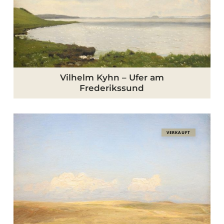
Frederikssund
Vilhelm Kyhn – Ufer am
Frederikssund
Julius
VERKAUFT
Paulsen
–
Sonnige
Landschaft