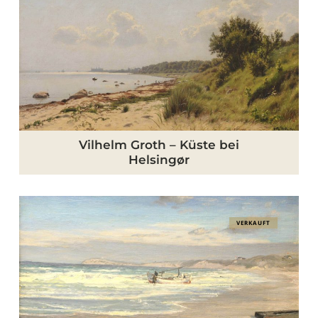
–
Küste
bei
Helsingør
Vilhelm Groth – Küste bei
Helsingør
Christian
VERKAUFT
Benjamin
Olsen
–
Am