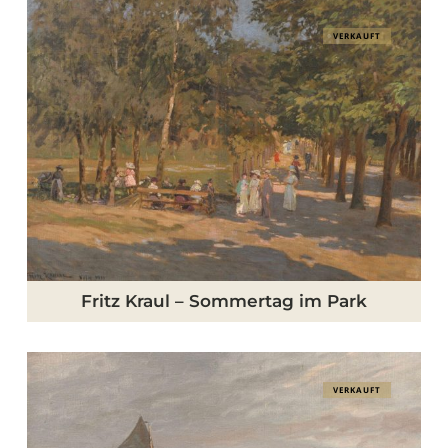
Fritz
VERKAUFT
Kraul
–
Sommertag
im
Park
Fritz Kraul – Sommertag im Park
Christian
VERKAUFT
Benjamin
Olsen