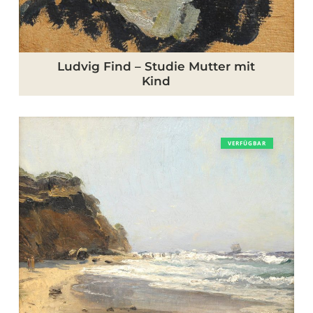
Ludvig Find – Studie Mutter mit
Kind
Holger
VERFÜGBAR
Lübbers
–
Brandung
an
der
Steilküste