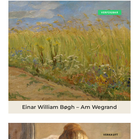
Einar
VERFÜGBAR
William
Bøgh
–
Am
Wegrand
Einar William Bøgh – Am Wegrand
Herman
VERKAUFT
Vedel