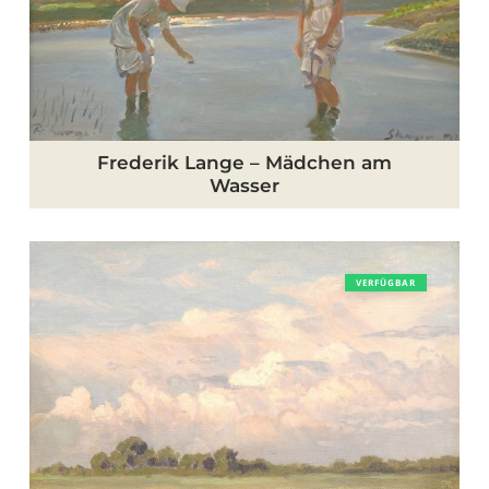
am
Wasser
Frederik Lange – Mädchen am
Wasser
Niels
VERFÜGBAR
Skovgaard
–
Himmelsstudie