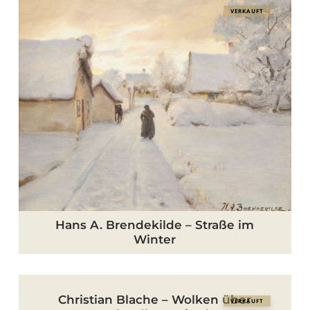
VERKAUFT
A.
Brendekilde
–
Straße
im
Winter
Hans A. Brendekilde – Straße im
Winter
Christian
Christian Blache – Wolken über
VERKAUFT
Blache