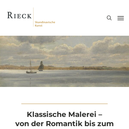
Skip
search
to
Men
main
content
Klassische Malerei –
von der Romantik bis zum