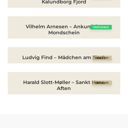
Kalundborg Fjord
–
Wolken
Vilhelm
über
Vilhelm Arnesen – Ankunft im
VERFÜGBAR
Arnesen
Mondschein
Kalundborg
–
Fjord
Ankunft
Ludvig
im
Ludvig Find – Mädchen am Tisch
VERKAUFT
Find
Mondschein
–
Harald
Mädchen
Harald Slott-Møller – Sankt Hans
VERKAUFT
Slott-
am
Aften
Møller
Tisch
–
Sankt
Hans