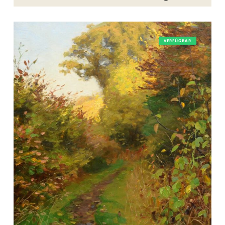
Hans
VERFÜGBAR
A.
Brendekilde
–
Herbstlaub