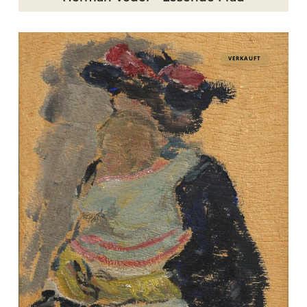
Ludvig
VERKAUFT
Find
–
Studie
Mutter
mit
Kind