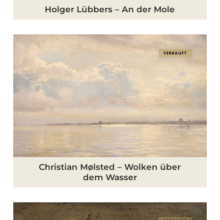
Holger Lübbers – An der Mole
Christian
VERKAUFT
Mølsted
–
Wolken
über
dem
Wasser
Christian Mølsted – Wolken über
dem Wasser
Niels