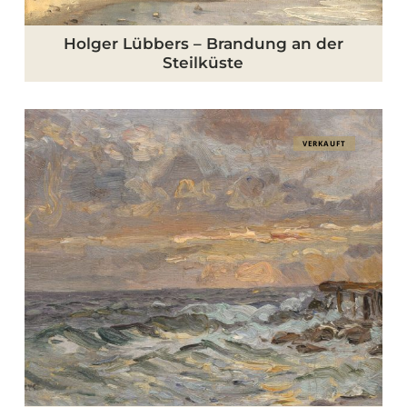
Holger Lübbers – Brandung an der
Steilküste
Holger
VERKAUFT
Lübbers
–
An
der
Mole