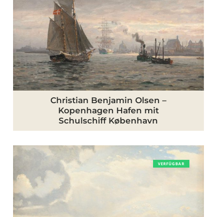
–
Kopenhagen
Hafen
mit
Schulschiff
København
Christian Benjamin Olsen –
Kopenhagen Hafen mit
Schulschiff København
Vilhelm
VERFÜGBAR
Kyhn
–
Ufer
am