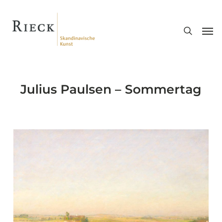
Skip
search
to
Men
main
content
Julius Paulsen – Sommertag