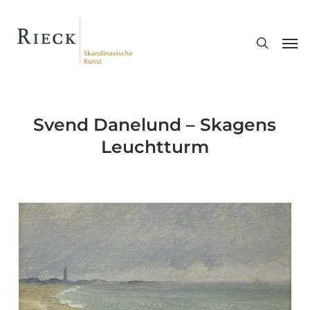
Skip
search
to
Men
main
content
Svend Danelund – Skagens
Leuchtturm