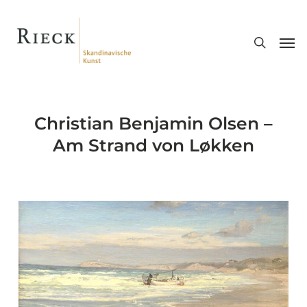
Skip
search
to
Men
main
content
Christian Benjamin Olsen –
Am Strand von Løkken