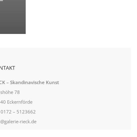
–
NTAKT
CK – Skandinavische Kunst
lshöhe 78
40 Eckernförde
: 0172 – 5123662
o@galerie-rieck.de