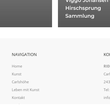
Viggo Johansen 
Hirschsprung
Sammlung
NAVIGATION
KO
Home
RIE
Kunst
Car
Carlshöhe
243
Leben mit Kunst
Tel
Kontakt
inf
Rieck