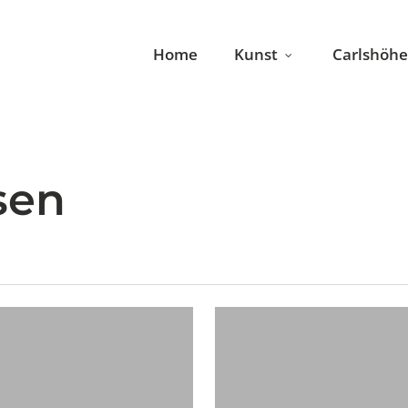
Home
Kunst
Carlshöhe
sen
Ausstellungstipp:
Viggo
Johansen
–