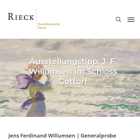
Skip
search
to
Men
main
content
Ausstellungstipp: J. F.
Willumsen im Schloss
Gottorf
Jens Ferdinand Willumsen | Generalprobe