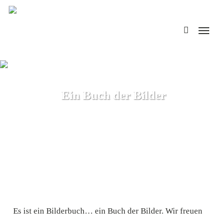
Skip
search
to
Men
main
content
Ein Buch der Bilder
Es ist ein Bilderbuch… ein Buch der Bilder. Wir freuen