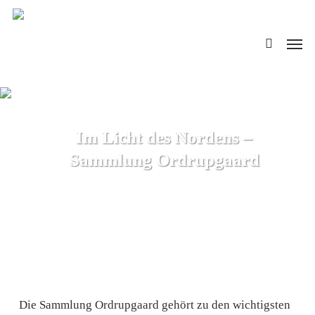
Skip
search
to
Men
main
content
Im Licht des Nordens –
Sammlung Ordrupgaard
Die Sammlung Ordrupgaard gehört zu den wichtigsten