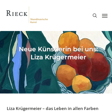
Skip
search
to
Men
main
content
Neue Künstlerin bei uns:
Liza Krügermeier
Liza Krügermeier – das Leben in allen Farben