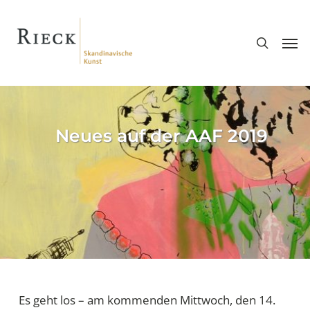
Skip
search
to
Men
main
content
Neues auf der AAF 2019
Es geht los – am kommenden Mittwoch, den 14.