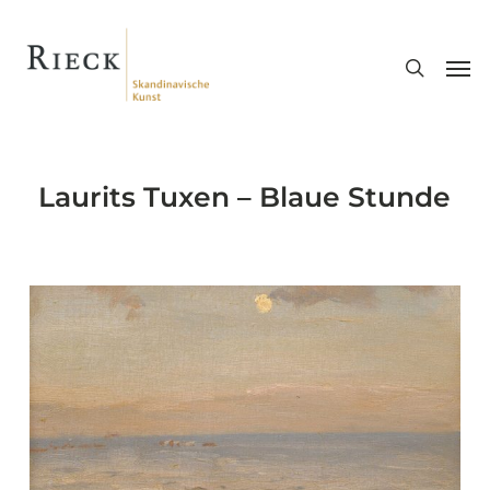
Skip
search
to
Men
main
content
Laurits Tuxen – Blaue Stunde