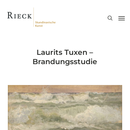
Skip
search
to
Men
main
content
Laurits Tuxen –
Brandungsstudie