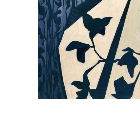
Galerie-
RIECK_Liza_Kruegermeier_When_the_Shad