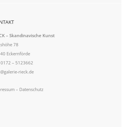
NTAKT
CK – Skandinavische Kunst
lshöhe 78
40 Eckernförde
: 0172 – 5123662
o@galerie-rieck.de
ressum
–
Datenschutz