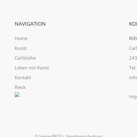
NAVIGATION
KO
Home
RIE
Kunst
Car
Carlshöhe
243
Leben mit Kunst
Tel
Kontakt
inf
Rieck
Imp
© Galerie RIECK | Skandinavische Kunst