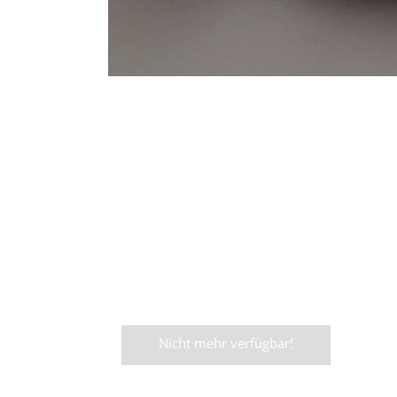
Galerie
Gale
RIECK
RIEC
-
-
Maria
Mari
Bang
Ban
Espersen_Soft
Espe
Series
Serie
Nicht mehr verfügbar!
Soft
Soft
Pink_2
Pink