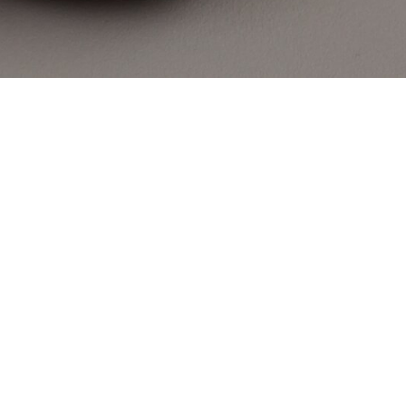
rie
Galerie
K
RIECK
-
a
Maria
g
Bang
rsen_Soft
Espersen_Soft
s
Series
Soft
_1
Pink_3