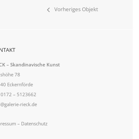
Vorheriges Objekt
NTAKT
CK – Skandinavische Kunst
lshöhe 78
40 Eckernförde
: 0172 – 5123662
o@galerie-rieck.de
ressum
–
Datenschutz