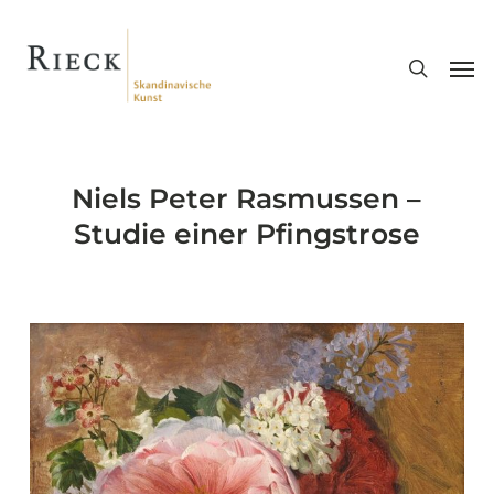
Skip
search
to
Men
main
content
Niels Peter Rasmussen –
Studie einer Pfingstrose