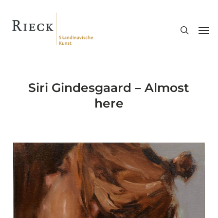
Skip
search
to
Men
main
content
Siri Gindesgaard – Almost
here