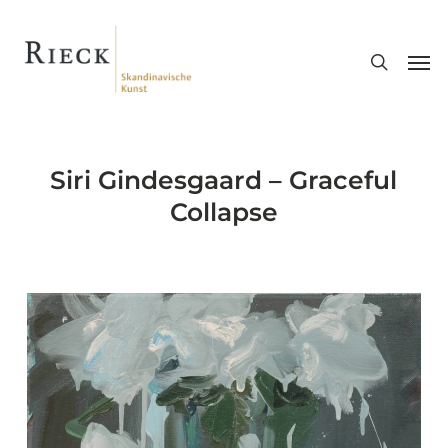
Skip
search
to
Men
main
content
Siri Gindesgaard – Graceful
Collapse