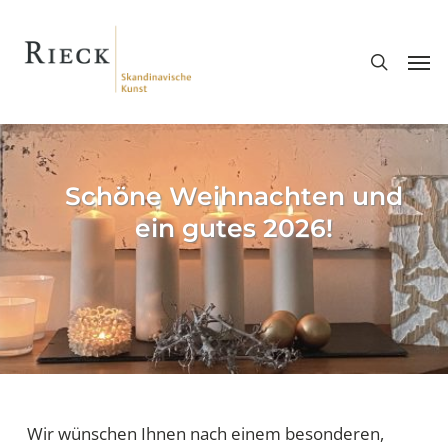
Skip
search
to
Men
main
content
Schöne Weihnachten und
ein gutes 2026!
Wir wünschen Ihnen nach einem besonderen,