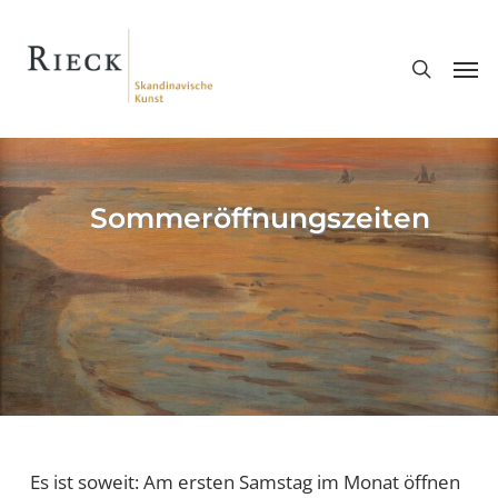
Skip
search
to
Men
main
content
Sommeröffnungszeiten
Es ist soweit: Am ersten Samstag im Monat öffnen