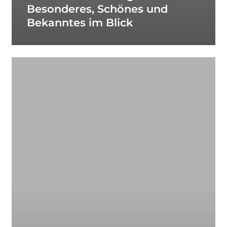
Besonderes, Schönes und
Bekanntes im Blick
VARIATIONEN
–
nordische
Kunst
der
letzten
100
Jahre