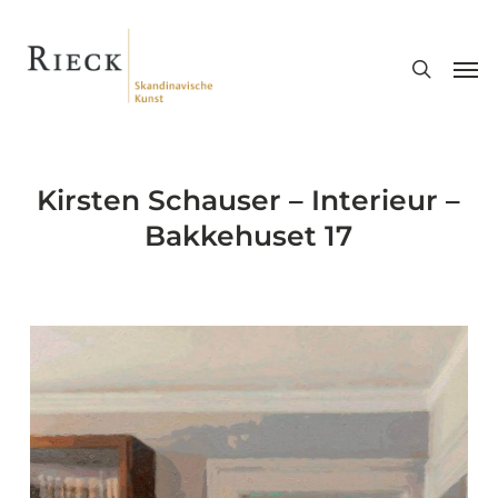
Skip
search
to
Men
main
content
Kirsten Schauser – Interieur –
Bakkehuset 17