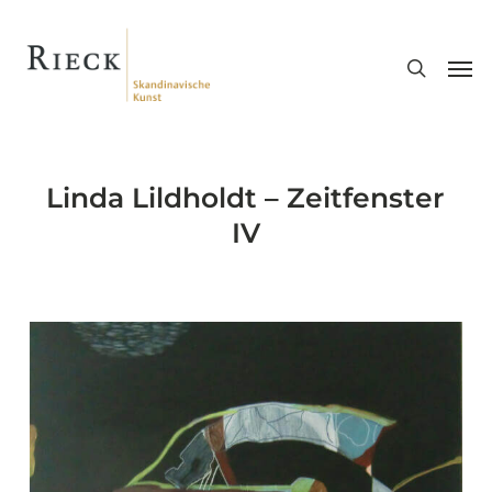
Skip
search
to
Men
main
content
Linda Lildholdt – Zeitfenster
IV