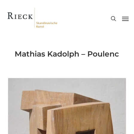
Skip
search
to
Men
main
content
Mathias Kadolph – Poulenc