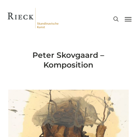
Skip
search
to
Men
main
content
Peter Skovgaard –
Komposition