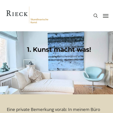
Skip
search
to
Men
main
content
1. Kunst macht was!
Eine private Bemerkung vorab: In meinem Büro