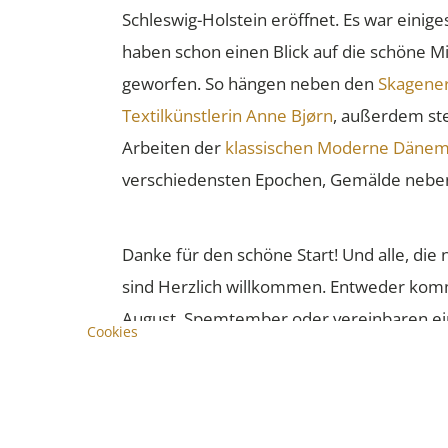
Schleswig-Holstein eröffnet. Es war einig
haben schon einen Blick auf die schöne M
geworfen. So hängen neben den
Skagener
Textilkünstlerin Anne Bjørn
, außerdem st
Arbeiten der
klassischen Moderne Dänem
verschiedensten Epochen, Gemälde neben
Danke für den schöne Start! Und alle, d
sind Herzlich willkommen. Entweder komm
August, Spemtember oder vereinbaren ein
Cookies
Interesse an einem Besuch haben.