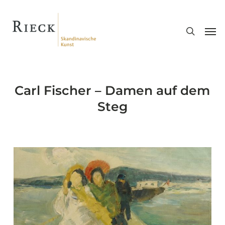
Skip
search
to
Men
main
content
Carl Fischer – Damen auf dem
Steg