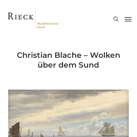
Skip
search
to
Men
main
content
Christian Blache – Wolken
über dem Sund