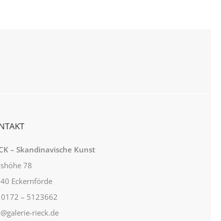
NTAKT
CK – Skandinavische Kunst
lshöhe 78
40 Eckernförde
: 0172 – 5123662
o@galerie-rieck.de