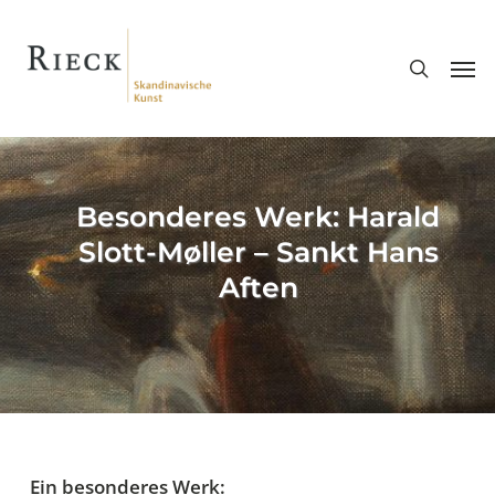
Skip
search
to
Men
main
content
Besonderes Werk: Harald
Slott-Møller – Sankt Hans
Aften
Ein besonderes Werk: